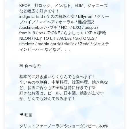
KPOP、邦ロック、メン地下、EDM、ジャニーズ
など幅広く好きです！
indigo la End / ゲスの極み乙女 / billyrrom / クリー
プハイプ / マイヘア / オーラル / 離婚伝説
/backnumber /セブチ / NCT / EXO / aespa /
fromis_9 / txt / IZ*ONE / らぶしっく / XP!A /夢喰
NEON / KEY TO LIT / ACEes / SixTONES /
timelesz / martin garrix / skrillex / Zedd / ジャステ
ィンビーバー などなど、、、
🍔 食べもの
基本的に好き嫌いなくなんでも食べます！
辛いものや刺身、中華料理、韓国料理、焼き鳥な
ど、お酒に合うもの全般は特に好きです‪🫶
好きなお酒は、ビール、日本酒、焼酎が主です
が、なんでも好んで飲みます！
🎥 映画
クリストファーノーランやジョーダンピールの作