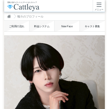
芸能人並のイケメンとデートならカトレア
メニュー
颯斗のプロフィール
ご利用の流れ
料金システム
New Face
キャスト募集