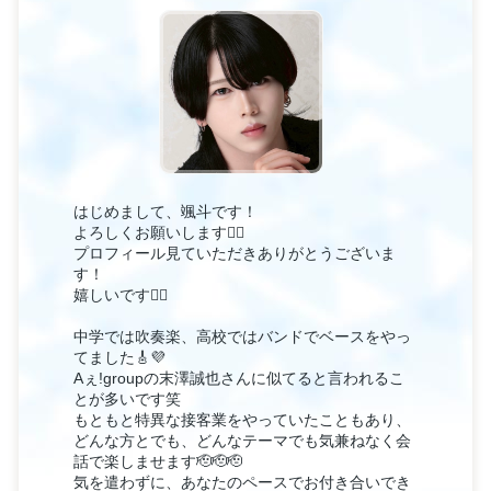
はじめまして、颯斗です！
よろしくお願いします🙂‍↕️
プロフィール見ていただきありがとうございま
す！
嬉しいです🙂‍↕️
中学では吹奏楽、高校ではバンドでベースをやっ
てました🎸💜
Aぇ!groupの末澤誠也さんに似てると言われるこ
とが多いです笑
もともと特異な接客業をやっていたこともあり、
どんな方とでも、どんなテーマでも気兼ねなく会
話で楽しませます🫡🫡🫡
気を遣わずに、あなたのペースでお付き合いでき