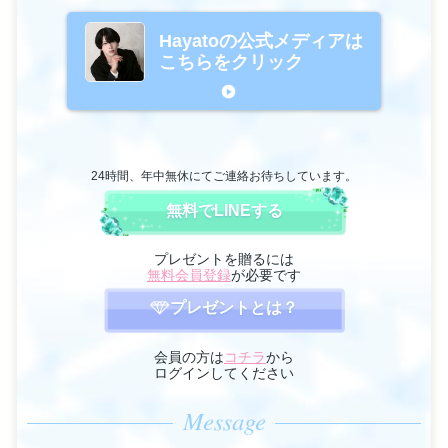
Hayatoの公式メディアは
こちらをクリック
24時間、年中無休にてご連絡お待ちしています。
無料でLINEする
プレゼントを贈るには
無料会員登録
が必要です
プレゼントとは？
会員の方は
コチラ
から
ログインしてください
Message