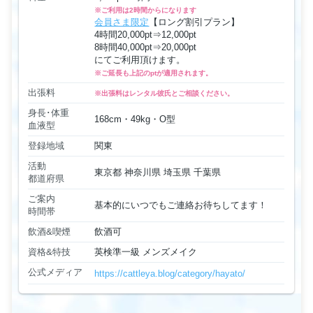
※ご利用は2時間からになります
会員さま限定
【ロング割引プラン】
4時間20,000pt⇒12,000pt
8時間40,000pt⇒20,000pt
にてご利用頂けます。
※ご延長も上記のptが適用されます。
出張料
※出張料はレンタル彼氏とご相談ください。
身長･体重
168cm・49kg・O型
血液型
登録地域
関東
活動
東京都 神奈川県 埼玉県 千葉県
都道府県
ご案内
基本的にいつでもご連絡お待ちしてます！
時間帯
飲酒&喫煙
飲酒可
資格&特技
英検準一級 メンズメイク
公式メディア
https://cattleya.blog/category/hayato/