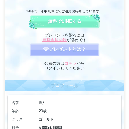
24時間、年中無休にてご連絡お待ちしています。
無料でLINEする
プレゼントを贈るには
無料会員登録
が必要です
プレゼントとは？
会員の方は
コチラ
から
ログインしてください
プロフィール
名前
颯斗
年齢
20歳
クラス
ゴールド
料金
5,000pt/1時間