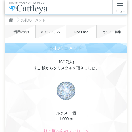
芸能人並のイケメンとデートならカトレア
メニュー
お礼のコメント
ご利用の流れ
料金システム
New Face
キャスト募集
お礼のコメント
10/17(火)
りこ 様からクリスタルを頂きました。
ルクス 1 個
1,000 pt
りこ様からのメッセージ