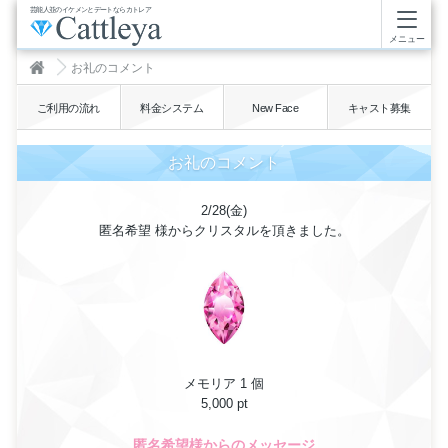
芸能人並のイケメンとデートならカトレア
メニュー
お礼のコメント
ご利用の流れ
料金システム
New Face
キャスト募集
お礼のコメント
2/28(金)
匿名希望 様からクリスタルを頂きました。
メモリア 1 個
5,000 pt
匿名希望様からのメッセージ