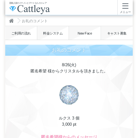
芸能人並のイケメンとデートならカトレア
メニュー
お礼のコメント
ご利用の流れ
料金システム
New Face
キャスト募集
お礼のコメント
8/26(火)
匿名希望 様からクリスタルを頂きました。
ルクス 3 個
3,000 pt
匿名希望様からのメッセージ