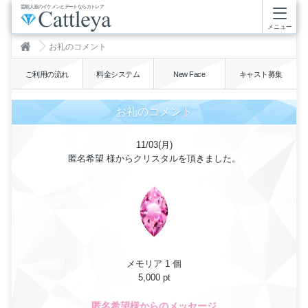
芸能人並のイケメンとデートならカトレア
メニュー
お礼のコメント
ご利用の流れ
料金システム
New Face
キャスト募集
お礼のコメント
11/03(月)
匿名希望 様からクリスタルを頂きました。
メモリア 1 個
5,000 pt
匿名希望様からのメッセージ