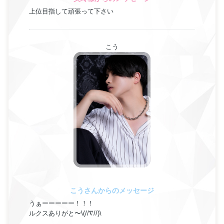
上位目指して頑張って下さい
こう
こうさんからのメッセージ
うぁーーーーー！！！
ルクスありがと〜\(//∇//)\