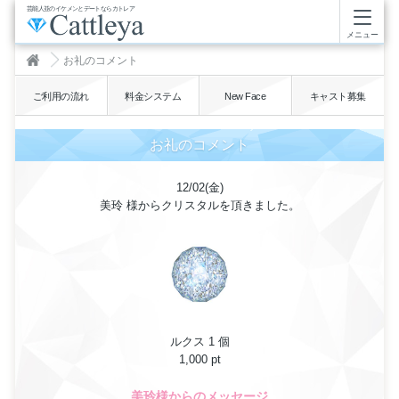
芸能人並のイケメンとデートならカトレア
メニュー
お礼のコメント
ご利用の流れ
料金システム
New Face
キャスト募集
お礼のコメント
12/02(金)
美玲 様からクリスタルを頂きました。
ルクス 1 個
1,000 pt
美玲様からのメッセージ