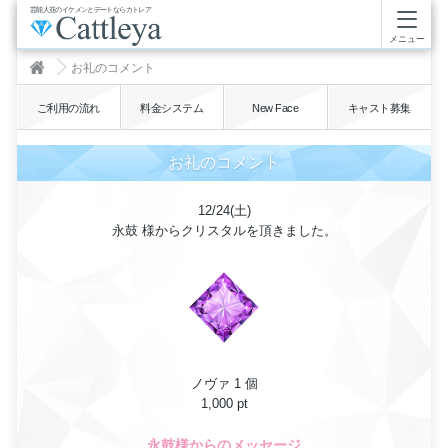
芸能人並のイケメンとデートならカトレア
メニュー
お礼のコメント
ご利用の流れ
料金システム
New Face
キャスト募集
お礼のコメント
12/24(土)
永鼓 様からクリスタルを頂きました。
ノヴァ 1 個
1,000 pt
永鼓様からのメッセージ