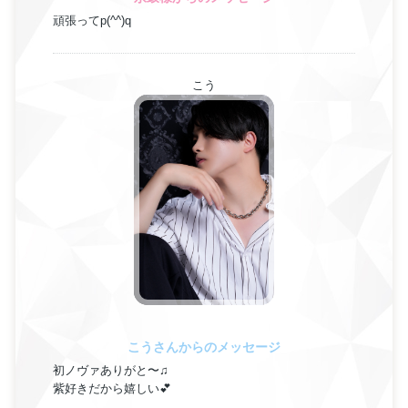
頑張ってp(^^)q
こう
こうさんからのメッセージ
初ノヴァありがと〜♫
紫好きだから嬉しい💕